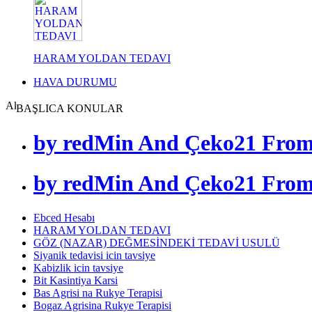
HARAM YOLDAN TEDAVI
HAVA DURUMU
BAŞLICA KONULAR
by redMin And Çeko21 From D
by redMin And Çeko21 From D
Ebced Hesabı
HARAM YOLDAN TEDAVI
GÖZ (NAZAR) DEĞMESİNDEKİ TEDAVİ USULÜ
Siyanik tedavisi icin tavsiye
Kabizlik icin tavsiye
Bit Kasintiya Karsi
Bas Agrisi na Rukye Terapisi
Bogaz Agrisina Rukye Terapisi