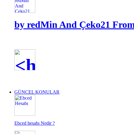
by redMin And Çeko21 From D
GÜNCEL KONULAR
Ebced hesabı Nedir ?