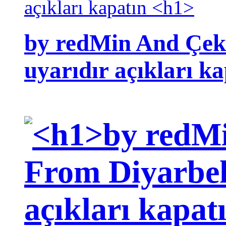
by redMin And Çek
uyarıdır açıkları k