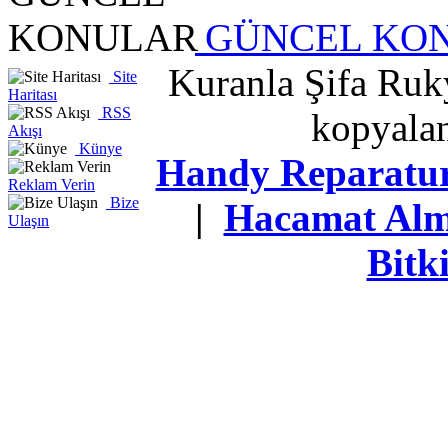
GÜNCEL KO
Kuranla Şifa Ruky
Site
Haritası
RSS
kopyalan
Akışı
Künye
Handy Reparatu
Reklam Verin
Bize
|
Hacamat Al
Ulaşın
Bitk