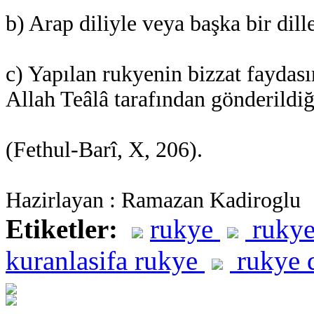
b) Arap diliyle veya başka bir dill
c) Yapılan rukyenin bizzat fayda
Allah Teâlâ tarafından gönderildi
(Fethul-Barî, X, 206).
Hazirlayan : Ramazan Kadiroglu
Etiketler:
rukye
rukye
kuranlasifa rukye
rukye 