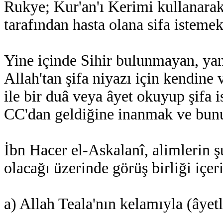
Rukye; Kur'an'ı Kerimi kullanar
tarafından hasta olana sifa isteme
Yine içinde Sihir bulunmayan, yan
Allah'tan şifa niyazı için kendine 
ile bir duâ veya âyet okuyup şifa
CC'dan geldiğine inanmak ve bunu
İbn Hacer el-Askalanî, alimlerin ş
olacağı üzerinde görüş birliği içer
a) Allah Teala'nın kelamıyla (âyetle