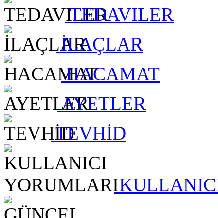
TEDAVILER
İLAÇLAR
HACAMAT
AYETLER
TEVHİD
KULLANIC