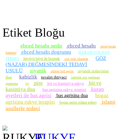
Etiket Bloğu
ebced hesabı nedir
ebced hesabı
ebced hesabı
ebced hesabı dogrumu
HARAM YOLDAN
harammi
GÖZ
TEDAVI
büyüyü büyü ile bozmak
cini cinle cikarmak
(NAZAR) DEĞMESİNDEKİ TEDAVİ
USULÜ
siyanik
siyanik tedavisine
eklem bel agrisi
kabizlik
dua
tuvalet ihtiyaci
kabizlik icin yapilmasi
pire
bit ve
bit ve kasintiya rukye
bit
gerekenler
kasintiya dua
kuran
bas agrisina rukye terapisi
ayetleri ile bas agrisi
bogaz
bas agrisina dua
islami
agrisina rukye terapisi
bogaz agrisi islami tedavi
usullerle tedavi
RUKYE