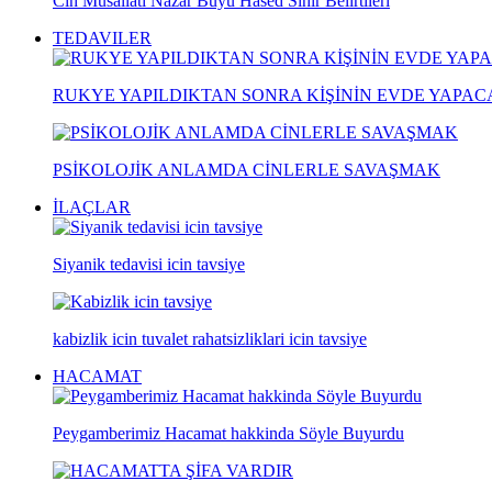
Cin Musallati Nazar Büyü Hased Sihir Belirtileri
TEDAVILER
RUKYE YAPILDIKTAN SONRA KİŞİNİN EVDE YAPA
PSİKOLOJİK ANLAMDA CİNLERLE SAVAŞMAK
İLAÇLAR
Siyanik tedavisi icin tavsiye
kabizlik icin tuvalet rahatsizliklari icin tavsiye
HACAMAT
Peygamberimiz Hacamat hakkinda Söyle Buyurdu