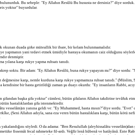
de bulunurduk. Bu sebeple: "Ey Allahın Resûlü Bu hususta ne dersiniz?" diye sordu
beis yoktur" buyurdular.
k okunan duada şirke müteallik bir ibare, bir kelam bulunmamalıdır.
rukye yapmanın yani tedavi etmek ümidiyle hastaya okumanın caiz olduğunu söylerle
mdır denmiştir.
zma yılana karşı rukye yapma ruhsatı tanıdı.
yi akrep soktu. Bir adam: "Ey Allahın Resûlü, buna rukye yapayım mı?" diye sordu: 
 göz değmesine karşı, nemle kurduna karşı rukye yapmamıza ruhsat tanıdı." (Müslim,
ya kendisine bir hasta getirildiği zaman şu duayı okurdu: "Ey insanların Rabbi, acıyı 
şifandan başka şifa yoktur" cümlesi, bütün şifaların Allahın takdirine tevâfuk etm
ütün hastalıklardan şifa istenmektedir.
salâtu vesselâm)ın yanına geldi ve: "Ey Muhammed, hasta mısın?"diye sordu. "Evet" c
erkîke, (Seni Allahın adıyla, sana eza veren bütün hastalıklara karşı, bütün kötü ne
-
a yakalandığını söyledi. O da adama: "Ben Resulullah (aleyhissalâtu vesselâm)dan ş
metüke fissemâi fecal rahmeteke fil-ardı. Veğfir lenâ hûbenâ ve hatâyânâ. Ente Rab