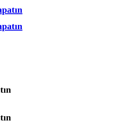
apatın
apatın
tın
tın