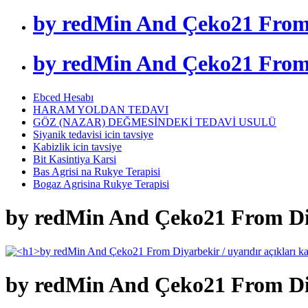
by redMin And Çeko21 From D
by redMin And Çeko21 From D
Ebced Hesabı
HARAM YOLDAN TEDAVI
GÖZ (NAZAR) DEĞMESİNDEKİ TEDAVİ USULÜ
Siyanik tedavisi icin tavsiye
Kabizlik icin tavsiye
Bit Kasintiya Karsi
Bas Agrisi na Rukye Terapisi
Bogaz Agrisina Rukye Terapisi
by redMin And Çeko21 From Diya
by redMin And Çeko21 From Diya