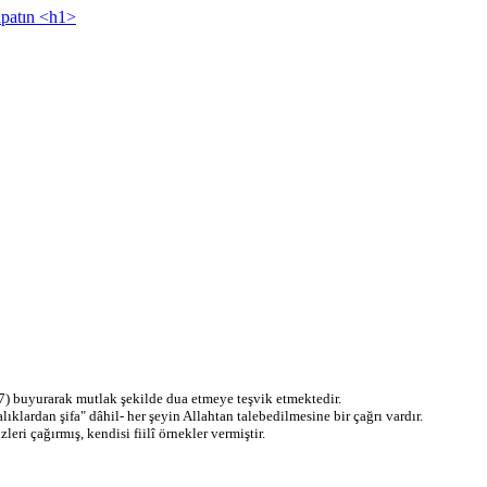
7) buyurarak mutlak şekilde dua etmeye teşvik etmektedir.
klardan şifa" dâhil- her şeyin Allahtan talebedilmesine bir çağrı vardır.
leri çağırmış, kendisi fiilî örnekler vermiştir.