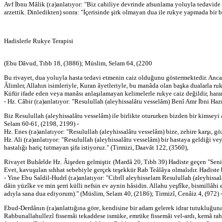
Avf İbnu Mâlik (r.a)anlatıyor: "Biz cahiliye devrinde afsunlama yoluyla tedavi
arzettik. Dinledikten) sonra: "İçerisinde şirk olmayan dua ile rukye yapmada bir 
Hadislerle Rukye Terapisi
(Ebu Dâvud, Tıbb 18, (3886); Müslim, Selam 64, (2200
Bu rivayet, dua yoluyla hasta tedavi etmenin caiz olduğunu göstermektedir. Anca
Âlimler, Allahın isimleriyle, Kuran âyetleriyle, bu manâda olan başka dualarla 
Küfür ifade eden veya manâsı anlaşılamayan kelimelerle rukye caiz değildir, hara
- Hz. Câbir (r.a)anlatıyor: "Resulullah (aleyhissalâtu vesselâm) Benî Amr İbni Ha
Biz Resulullah (aleyhissalâtu vesselâm) ile birlikte otururken bizden bir kimse
Selam 60-61, (2198, 2199) -
Hz. Enes (r.a)anlatıyor: "Resulullah (aleyhissalâtu vesselâm) bize, zehire karşı,
Hz. Ali (r.a)anlatıyor: "Resulullah (aleyhissalâtu vesselâm) bir hastaya geldiği ve
hastalığı hariç tutmayan şifa istiyoruz." (Tirmizi, Daavât 122, (3560),
Rivayet Buhârîde Hz. Âişeden gelmiştir. (Mardâ 20, Tıbb 39) Hadiste geçen "Senin 
Evet, kavuşulan sıhhat sebebiyle gerçek teşekkür Rab Teâlâya olmalıdır. Hadiste b
- Yine Ebu Saîdil-Hudrî (r.a)anlatıyor: "Cibrîl aleyhisselam Resulullah (aleyhis
dâin yüzîke ve min şerri külli nefsin ev aynin hâsidin. Allahu yeşfîke, bismillâhi 
adıyla sana dua ediyorum)." (Müslim, Selam 40, (2186); Tirmizî, Cenâiz 4, (972) 
Ebud-Derdânın (r.a)anlattığına göre, kendisine bir adam gelerek idrar tutukluğun
Rabbunallahullezî fissemâi tekaddese ismüke, emrüke fissemâi vel-ardı, kemâ rah