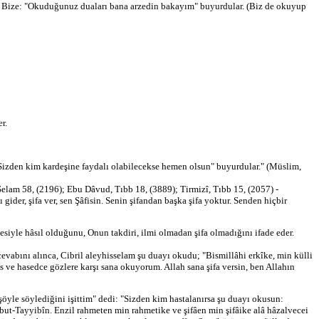
k. Bize: "Okuduğunuz duaları bana arzedin bakayım" buyurdular. (Biz de okuyup
r.
"Sizden kim kardeşine faydalı olabilecekse hemen olsun" buyurdular." (Müslim,
 Selam 58, (2196); Ebu Dâvud, Tıbb 18, (3889); Tirmizî, Tıbb 15, (2057) -
gider, şifa ver, sen Şâfisin. Senin şifandan başka şifa yoktur. Senden hiçbir
esiyle hâsıl olduğunu, Onun takdiri, ilmi olmadan şifa olmadığını ifade eder.
evabını alınca, Cibril aleyhisselam şu duayı okudu; "Bismillâhi erkîke, min külli
fis ve hasedce gözlere karşı sana okuyorum. Allah sana şifa versin, ben Allahın
öyle söylediğini işittim" dedi: "Sizden kim hastalanırsa şu duayı okusun:
but-Tayyibîn. Enzil rahmeten min rahmetike ve şifâen min şifâike alâ hâzalvecei