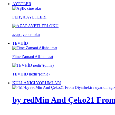
AYETLER
FEHŞA AYETLERİ
azap ayetleri oku
TEVHİD
Fitne Zamani Allaha itaat
TEVHİD nedir?(dinle)
KULLANICI YORUMLARI
by redMin And Çeko21 From D