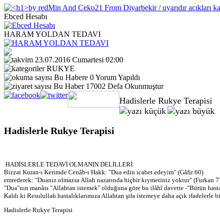
Ebced Hesabı
HARAM YOLDAN TEDAVI
23.07.2016 Cumartesi 02:00
RUKYE
Bu Habere 0 Yorum Yapıldı
Bu Haber 17002 Defa Okunmuştur
Hadislerle Rukye Terapisi
Hadislerle Rukye Terapisi
HADİSLERLE TEDAVİ OLMANIN DELİLLERİ
Bizzat Kuran-ı Kerimde Cenâb-ı Hakk: "Dua edin icabet edeyim" (Gâfir 60)
emrederek: "Duanız olmazsa Allah nazarında hiçbir kıymetiniz yoktur" (Furkan 7
"Dua"nın manâsı "Allahtan istemek" olduğuna göre bu ilâhî davette -"Bütün hastalı
Kaldı ki Resulullah hastalıklarımıza Allahtan şifa istemeye daha açık ifadelerle biz
Hadislerle Rukye Terapisi