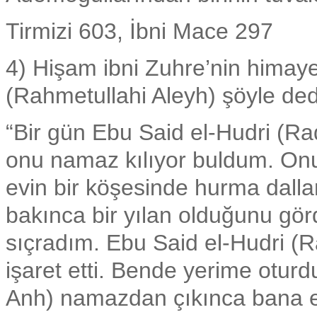
Tirmizi 603, İbni Mace 297
4) Hişam ibni Zuhre’nin himay
(Rahmetullahi Aleyh) şöyle ded
“Bir gün Ebu Said el-Hudri (Rad
onu namaz kılıyor buldum. On
evin bir köşesinde hurma dalla
bakınca bir yılan olduğunu gö
sıçradım. Ebu Said el-Hudri (
işaret etti. Bende yerime otur
Anh) namazdan çıkınca bana evi