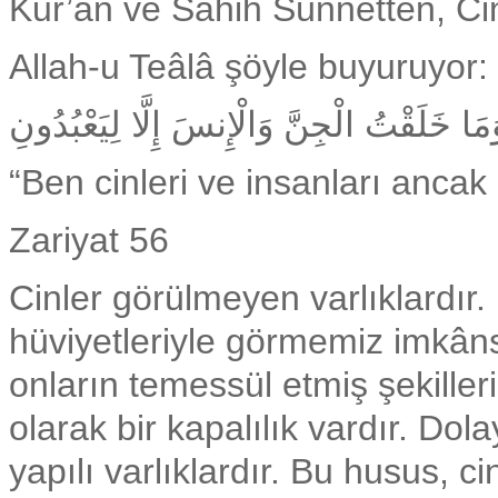
Kur’an ve Sahih Sünnetten, Cin
Allah-u Teâlâ şöyle buyuruyor:
مَا خَلَقْتُ الْجِنَّ وَالْإِنسَ إِلَّا لِيَعْبُدُونِ
“Ben cinleri ve insanları ancak 
Zariyat 56
Cinler görülmeyen varlıklardır.
hüviyetleriyle görmemiz imkânsı
onların temessül etmiş şekiller
olarak bir kapalılık vardır. Dol
yapılı varlıklardır. Bu husus, 