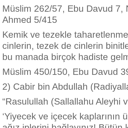
Müslim 262/57, Ebu Davud 7, N
Ahmed 5/415
Kemik ve tezekle taharetlenm
cinlerin, tezek de cinlerin binit
bu manada birçok hadiste gelmi
Müslim 450/150, Ebu Davud 39
2) Cabir bin Abdullah (Radiyal
“Rasulullah (Sallallahu Aleyhi 
‘Yiyecek ve içecek kaplarının ü
ağız iplerini bağlayınız! Bütün 