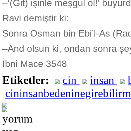
–‘(Git) işinle meşgul ol!’ buyur
Ravi demiştir ki:
Sonra Osman bin Ebi’l-As (Rad
–And olsun ki, ondan sonra ş
İbni Mace 3548
Etiketler:
cin
insan
cininsanbedeninegirebilir