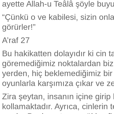
ayette Allah-u Teâlâ şöyle buy
“Çünkü o ve kabilesi, sizin onl
görürler!”
A’raf 27
Bu hakikatten dolayıdır ki cin t
göremediğimiz noktalardan bizi
yerden, hiç beklemediğimiz bir
oyunlarla karşımıza çıkar ve zeh
Zira şeytan, insanın içine giri
kollamaktadır. Ayrıca, cinlerin