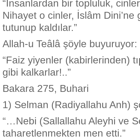
“İnsanlardan bir topluluk, cinle
Nihayet o cinler, İslâm Dini’ne g
tutunup kaldılar.”
Allah-u Teâlâ şöyle buyuruyor:
“Faiz yiyenler (kabirlerinden) t
gibi kalkarlar!..”
Bakara 275, Buhari
1) Selman (Radiyallahu Anh) ş
“…Nebi (Sallallahu Aleyhi ve S
taharetlenmekten men etti.”