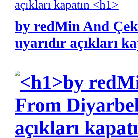
by redMin And Çek
uyarıdır açıkları k