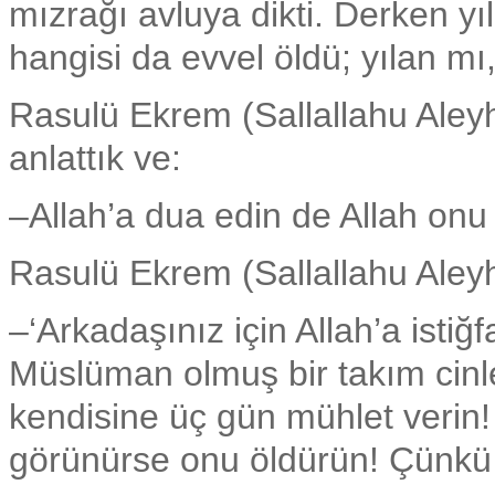
mızrağı avluya dikti. Derken yıl
hangisi da evvel öldü; yılan mı
Rasulü Ekrem (Sallallahu Aleyh
anlattık ve:
–Allah’a dua edin de Allah onu t
Rasulü Ekrem (Sallallahu Aleyh
–‘Arkadaşınız için Allah’a isti
Müslüman olmuş bir takım cinler
kendisine üç gün mühlet verin
görünürse onu öldürün! Çünkü o