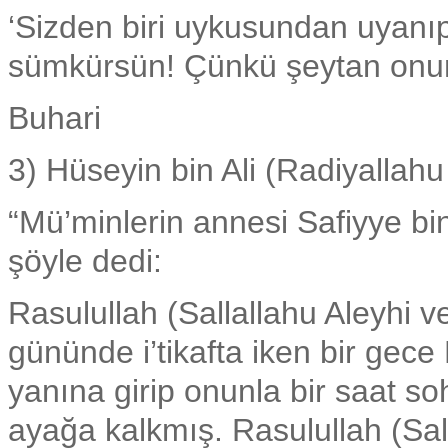
‘Sizden biri uykusundan uyanıp
sümkürsün! Çünkü şeytan onun
Buhari
3) Hüseyin bin Ali (Radiyallah
“Mü’minlerin annesi Safiyye bi
şöyle dedi:
Rasulullah (Sallallahu Aleyhi
gününde i’tikafta iken bir gece 
yanına girip onunla bir saat s
ayağa kalkmış. Rasulullah (Sal