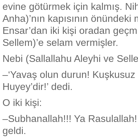
evine götürmek için kalmış. 
Anha)’nın kapısının önündeki m
Ensar’dan iki kişi oradan geçmi
Sellem)’e selam vermişler.
Nebi (Sallallahu Aleyhi ve Selle
–‘Yavaş olun durun! Kuşkusuz k
Huyey’dir!’ dedi.
O iki kişi:
–Subhanallah!!! Ya Rasulallah! 
geldi.